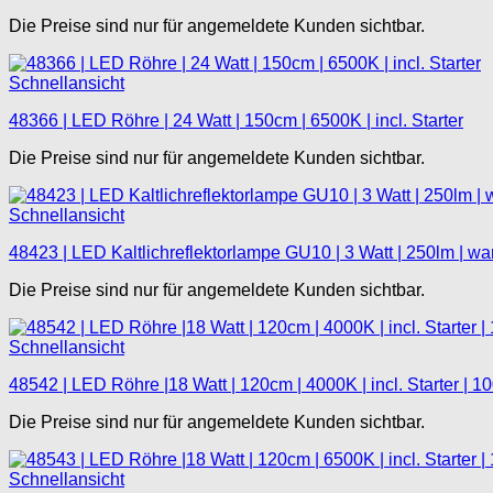
Die Preise sind nur für angemeldete Kunden sichtbar.
Schnellansicht
48366 | LED Röhre | 24 Watt | 150cm | 6500K | incl. Starter
Die Preise sind nur für angemeldete Kunden sichtbar.
Schnellansicht
48423 | LED Kaltlichreflektorlampe GU10 | 3 Watt | 250lm | w
Die Preise sind nur für angemeldete Kunden sichtbar.
Schnellansicht
48542 | LED Röhre |18 Watt | 120cm | 4000K | incl. Starter | 1
Die Preise sind nur für angemeldete Kunden sichtbar.
Schnellansicht