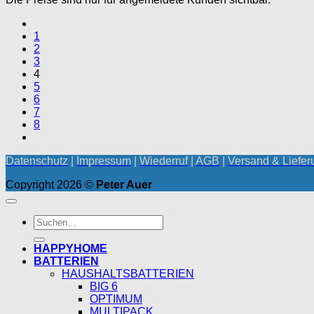
1
2
3
4
5
6
7
8
Datenschutz
|
Impressum
|
Wiederruf
|
AGB
|
Versand & Liefer
Copyright 2026 ©
Peter Auer
Suchen
nach:
HAPPYHOME
BATTERIEN
HAUSHALTSBATTERIEN
BIG 6
OPTIMUM
MULTIPACK