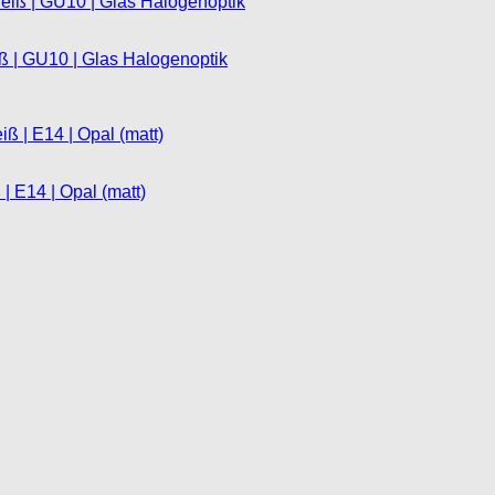
iß | GU10 | Glas Halogenoptik
 E14 | Opal (matt)