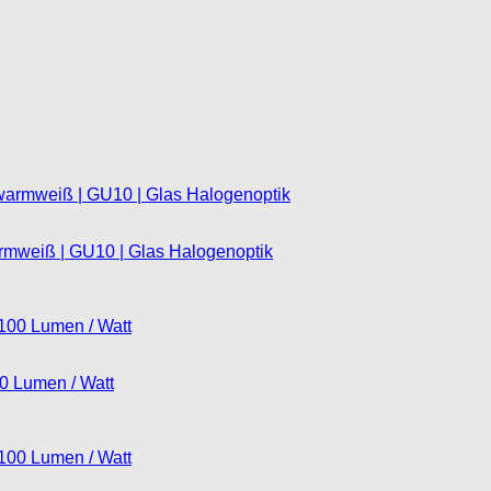
armweiß | GU10 | Glas Halogenoptik
00 Lumen / Watt