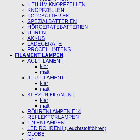
LITHIUM KNOPFZELLEN
KNOPFZELLEN
FOTOBATTERIEN
SPEZIALBATTERIEN
HÖRGERÄTEBATTERIEN
UHREN
AKKUS
LADEGERÄTE
PROCELL INTENS
FILAMENT LAMPEN
AGL FILAMENT
klar
matt
ILLU FILAMENT
klar
matt
KERZEN FILAMENT
klar
matt
RÖHRENLAMPEN E14
REFLEKTORLAMPEN
LINIENLAMPEN
LED RÖHREN | (Leuchtstoffröhren)
GLOBE
G4