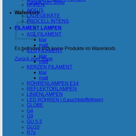
Zurück zum Shop
UHREN
AKKUS
Warenkorb
LADEGERÄTE
PROCELL INTENS
FILAMENT LAMPEN
AGL FILAMENT
klar
matt
Es befinden sich keine Produkte im Warenkorb.
ILLU FILAMENT
klar
Zurück zum Shop
matt
KERZEN FILAMENT
klar
matt
RÖHRENLAMPEN E14
REFLEKTORLAMPEN
LINIENLAMPEN
LED RÖHREN | (Leuchtstoffröhren)
GLOBE
G4
G9
GU 5,3
GU10
R7s