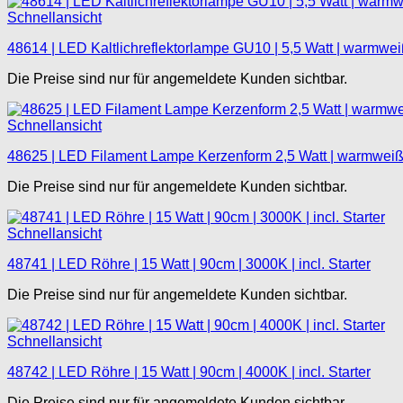
Schnellansicht
48614 | LED Kaltlichreflektorlampe GU10 | 5,5 Watt | warmwe
Die Preise sind nur für angemeldete Kunden sichtbar.
Schnellansicht
48625 | LED Filament Lampe Kerzenform 2,5 Watt | warmweiß |
Die Preise sind nur für angemeldete Kunden sichtbar.
Schnellansicht
48741 | LED Röhre | 15 Watt | 90cm | 3000K | incl. Starter
Die Preise sind nur für angemeldete Kunden sichtbar.
Schnellansicht
48742 | LED Röhre | 15 Watt | 90cm | 4000K | incl. Starter
Die Preise sind nur für angemeldete Kunden sichtbar.