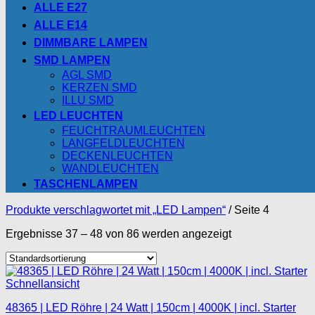
ALLE E27
ALLE E14
DIMMBARE LAMPEN
SMD LAMPEN
AGL SMD
KERZEN SMD
ILLU SMD
LED LEUCHTEN
FEUCHTRAUMLEUCHTEN
LANGFELDLEUCHTEN
DECKENLEUCHTEN
WANDLEUCHTEN
TASCHENLAMPEN
Produkte verschlagwortet mit „LED Lampen“
/
Seite 4
Ergebnisse 37 – 48 von 86 werden angezeigt
Schnellansicht
48365 | LED Röhre | 24 Watt | 150cm | 4000K | incl. Starter