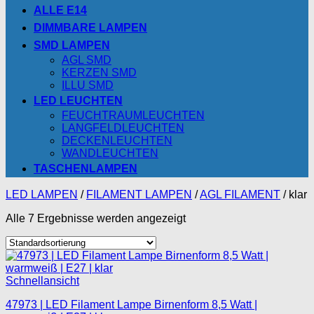
ALLE E14
DIMMBARE LAMPEN
SMD LAMPEN
AGL SMD
KERZEN SMD
ILLU SMD
LED LEUCHTEN
FEUCHTRAUMLEUCHTEN
LANGFELDLEUCHTEN
DECKENLEUCHTEN
WANDLEUCHTEN
TASCHENLAMPEN
LED LAMPEN
/
FILAMENT LAMPEN
/
AGL FILAMENT
/
klar
Alle 7 Ergebnisse werden angezeigt
Schnellansicht
47973 | LED Filament Lampe Birnenform 8,5 Watt |