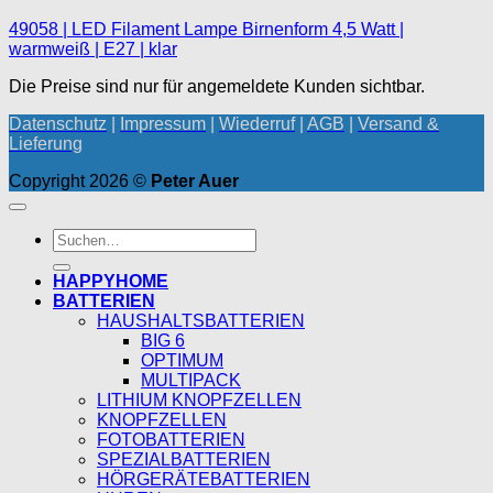
49058 | LED Filament Lampe Birnenform 4,5 Watt |
warmweiß | E27 | klar
Die Preise sind nur für angemeldete Kunden sichtbar.
Datenschutz
|
Impressum
|
Wiederruf
|
AGB
|
Versand &
Lieferung
Copyright 2026 ©
Peter Auer
Suchen
nach:
HAPPYHOME
BATTERIEN
HAUSHALTSBATTERIEN
BIG 6
OPTIMUM
MULTIPACK
LITHIUM KNOPFZELLEN
KNOPFZELLEN
FOTOBATTERIEN
SPEZIALBATTERIEN
HÖRGERÄTEBATTERIEN