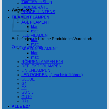
Zurück zum Shop
AKKUS
LADEGERÄTE
Warenkorb
PROCELL INTENS
FILAMENT LAMPEN
AGL FILAMENT
klar
matt
ILLU FILAMENT
Es befinden sich keine Produkte im Warenkorb.
klar
matt
Zurück zum Shop
KERZEN FILAMENT
klar
matt
RÖHRENLAMPEN E14
REFLEKTORLAMPEN
LINIENLAMPEN
LED RÖHREN | (Leuchtstoffröhren)
GLOBE
G4
G9
GU 5,3
GU10
R7s
ALLE E27