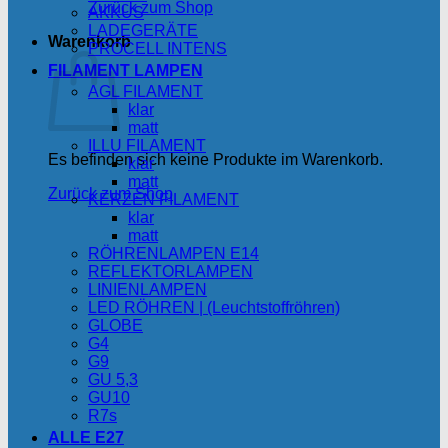
Zurück zum Shop
AKKUS
LADEGERÄTE
Warenkorb
PROCELL INTENS
FILAMENT LAMPEN
AGL FILAMENT
klar
matt
ILLU FILAMENT
Es befinden sich keine Produkte im Warenkorb.
klar
matt
Zurück zum Shop
KERZEN FILAMENT
klar
matt
RÖHRENLAMPEN E14
REFLEKTORLAMPEN
LINIENLAMPEN
LED RÖHREN | (Leuchtstoffröhren)
GLOBE
G4
G9
GU 5,3
GU10
R7s
ALLE E27