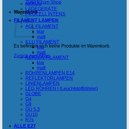
Zurück zum Shop
AKKUS
LADEGERÄTE
Warenkorb
PROCELL INTENS
FILAMENT LAMPEN
AGL FILAMENT
klar
matt
ILLU FILAMENT
Es befinden sich keine Produkte im Warenkorb.
klar
matt
Zurück zum Shop
KERZEN FILAMENT
klar
matt
RÖHRENLAMPEN E14
REFLEKTORLAMPEN
LINIENLAMPEN
LED RÖHREN | (Leuchtstoffröhren)
GLOBE
G4
G9
GU 5,3
GU10
R7s
ALLE E27