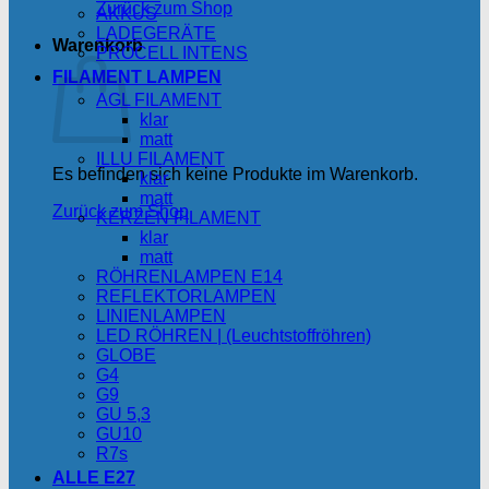
Zurück zum Shop
AKKUS
LADEGERÄTE
Warenkorb
PROCELL INTENS
FILAMENT LAMPEN
AGL FILAMENT
klar
matt
ILLU FILAMENT
Es befinden sich keine Produkte im Warenkorb.
klar
matt
Zurück zum Shop
KERZEN FILAMENT
klar
matt
RÖHRENLAMPEN E14
REFLEKTORLAMPEN
LINIENLAMPEN
LED RÖHREN | (Leuchtstoffröhren)
GLOBE
G4
G9
GU 5,3
GU10
R7s
ALLE E27