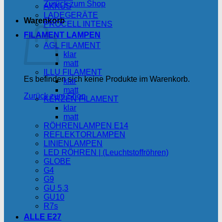
Zurück zum Shop
AKKUS
LADEGERÄTE
Warenkorb
PROCELL INTENS
FILAMENT LAMPEN
AGL FILAMENT
klar
matt
ILLU FILAMENT
Es befinden sich keine Produkte im Warenkorb.
klar
matt
Zurück zum Shop
KERZEN FILAMENT
klar
matt
RÖHRENLAMPEN E14
REFLEKTORLAMPEN
LINIENLAMPEN
LED RÖHREN | (Leuchtstoffröhren)
GLOBE
G4
G9
GU 5,3
GU10
R7s
ALLE E27