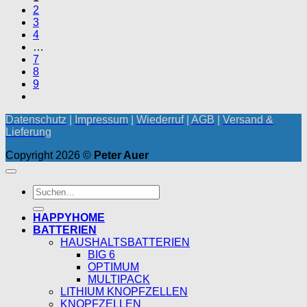
2
3
4
…
7
8
9
Datenschutz
|
Impressum
|
Wiederruf
|
AGB
|
Versand &
Lieferung
Copyright 2026 ©
Peter Auer
Suchen
nach:
HAPPYHOME
BATTERIEN
HAUSHALTSBATTERIEN
BIG 6
OPTIMUM
MULTIPACK
LITHIUM KNOPFZELLEN
KNOPFZELLEN