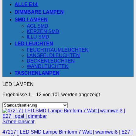
ALLE E14
DIMMBARE LAMPEN
SMD LAMPEN
AGL SMD
KERZEN SMD
ILLU SMD
LED LEUCHTEN
FEUCHTRAUMLEUCHTEN
LANGFELDLEUCHTEN
DECKENLEUCHTEN
WANDLEUCHTEN
TASCHENLAMPEN
LED LAMPEN
Ergebnisse 1 – 12 von 101 werden angezeigt
Schnellansicht
47217 | LED SMD Lampe Birnform 7 Watt | warmweiß | E27 |