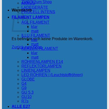
Zurück zum Shop
AKKUS
LADEGERÄTE
Warenkorb
PROCELL INTENS
FILAMENT LAMPEN
AGL FILAMENT
klar
matt
ILLU FILAMENT
Es befinden sich keine Produkte im Warenkorb.
klar
matt
Zurück zum Shop
KERZEN FILAMENT
klar
matt
RÖHRENLAMPEN E14
REFLEKTORLAMPEN
LINIENLAMPEN
LED RÖHREN | (Leuchtstoffröhren)
GLOBE
G4
G9
GU 5,3
GU10
R7s
ALLE E27