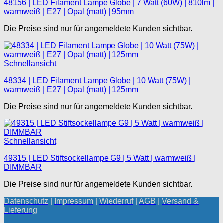
48156 | LED Filament Lampe Globe | 7 Watt (60W) | 810lm |
warmweiß | E27 | Opal (matt) | 95mm
Die Preise sind nur für angemeldete Kunden sichtbar.
Schnellansicht
48334 | LED Filament Lampe Globe | 10 Watt (75W) |
warmweiß | E27 | Opal (matt) | 125mm
Die Preise sind nur für angemeldete Kunden sichtbar.
Schnellansicht
49315 | LED Stiftsockellampe G9 | 5 Watt | warmweiß |
DIMMBAR
Die Preise sind nur für angemeldete Kunden sichtbar.
Datenschutz
|
Impressum
|
Wiederruf
|
AGB
|
Versand &
Lieferung