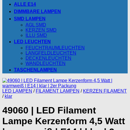
ALLE E14
DIMMBARE LAMPEN
SMD LAMPEN
AGL SMD
KERZEN SMD
ILLU SMD
LED LEUCHTEN
FEUCHTRAUMLEUCHTEN
LANGFELDLEUCHTEN
DECKENLEUCHTEN
WANDLEUCHTEN
TASCHENLAMPEN
LED LAMPEN
/
FILAMENT LAMPEN
/
KERZEN FILAMENT
/
klar
49060 | LED Filament
Lampe Kerzenform 4,5 Watt