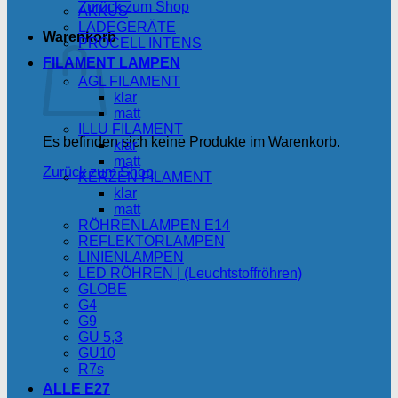
Zurück zum Shop
AKKUS
LADEGERÄTE
Warenkorb
PROCELL INTENS
FILAMENT LAMPEN
AGL FILAMENT
klar
matt
ILLU FILAMENT
Es befinden sich keine Produkte im Warenkorb.
klar
matt
Zurück zum Shop
KERZEN FILAMENT
klar
matt
RÖHRENLAMPEN E14
REFLEKTORLAMPEN
LINIENLAMPEN
LED RÖHREN | (Leuchtstoffröhren)
GLOBE
G4
G9
GU 5,3
GU10
R7s
ALLE E27