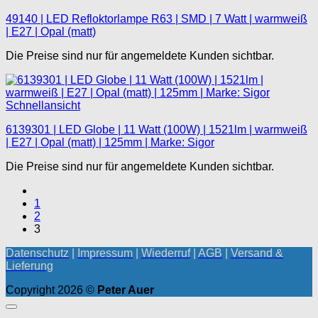
49140 | LED Refloktorlampe R63 | SMD | 7 Watt | warmweiß
| E27 | Opal (matt)
Die Preise sind nur für angemeldete Kunden sichtbar.
Schnellansicht
6139301 | LED Globe | 11 Watt (100W) | 1521lm | warmweiß
| E27 | Opal (matt) | 125mm | Marke: Sigor
Die Preise sind nur für angemeldete Kunden sichtbar.
1
2
3
Datenschutz
|
Impressum
|
Wiederruf
|
AGB
|
Versand &
Lieferung
Copyright 2026 ©
Peter Auer