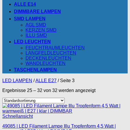
ALLE E14
DIMMBARE LAMPEN
SMD LAMPEN
AGL SMD
KERZEN SMD
ILLU SMD
LED LEUCHTEN
FEUCHTRAUMLEUCHTEN
LANGFELDLEUCHTEN
DECKENLEUCHTEN
WANDLEUCHTEN
TASCHENLAMPEN
LED LAMPEN
/
ALLE E27
/
Seite 3
Ergebnisse 25 – 32 von 32 werden angezeigt
Schnellansicht
49085 | LED Filament Lampe Illu Tropfenform 4,5 Watt |