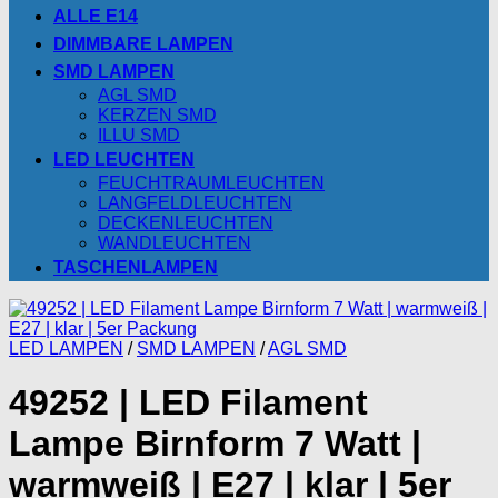
ALLE E14
DIMMBARE LAMPEN
SMD LAMPEN
AGL SMD
KERZEN SMD
ILLU SMD
LED LEUCHTEN
FEUCHTRAUMLEUCHTEN
LANGFELDLEUCHTEN
DECKENLEUCHTEN
WANDLEUCHTEN
TASCHENLAMPEN
LED LAMPEN
/
SMD LAMPEN
/
AGL SMD
49252 | LED Filament
Lampe Birnform 7 Watt |
warmweiß | E27 | klar | 5er