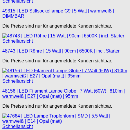
Schnellansicht
49315 | LED Stiftsockellampe G9 | 5 Watt | warmweiß |
DIMMBAR
Die Preise sind nur für angemeldete Kunden sichtbar.
Schnellansicht
48743 | LED Röhre | 15 Watt | 90cm | 6500K | incl. Starter
Die Preise sind nur für angemeldete Kunden sichtbar.
Schnellansicht
48156 | LED Filament Lampe Globe | 7 Watt (60W) | 810lm |
warmweiß | E27 | Opal (matt) | 95mm
Die Preise sind nur für angemeldete Kunden sichtbar.
Schnellansicht