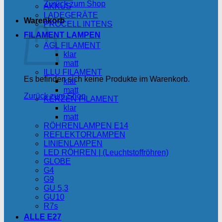
Zurück zum Shop
AKKUS
LADEGERÄTE
Warenkorb
PROCELL INTENS
FILAMENT LAMPEN
AGL FILAMENT
klar
matt
ILLU FILAMENT
Es befinden sich keine Produkte im Warenkorb.
klar
matt
Zurück zum Shop
KERZEN FILAMENT
klar
matt
RÖHRENLAMPEN E14
REFLEKTORLAMPEN
LINIENLAMPEN
LED RÖHREN | (Leuchtstoffröhren)
GLOBE
G4
G9
GU 5,3
GU10
R7s
ALLE E27