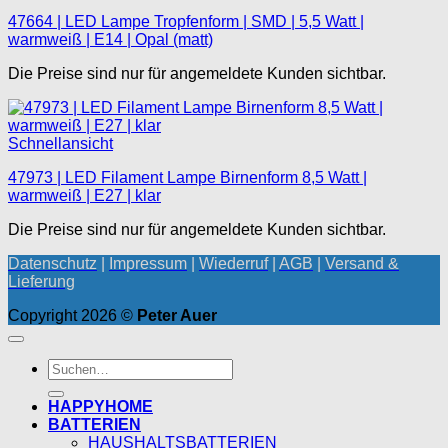
47664 | LED Lampe Tropfenform | SMD | 5,5 Watt |
warmweiß | E14 | Opal (matt)
Die Preise sind nur für angemeldete Kunden sichtbar.
Schnellansicht
47973 | LED Filament Lampe Birnenform 8,5 Watt |
warmweiß | E27 | klar
Die Preise sind nur für angemeldete Kunden sichtbar.
Datenschutz
|
Impressum
|
Wiederruf
|
AGB
|
Versand &
Lieferung
Copyright 2026 ©
Peter Auer
Suchen
nach:
HAPPYHOME
BATTERIEN
HAUSHALTSBATTERIEN